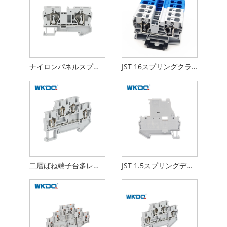
ナイロンパネルスプリングスクリューケージ端子ブロックマウントされた電動dinレールに取り付けられたフィード
JST 16スプリングクランプターミナルブロックDINレールTB16mm²
二層ばね端子台多レベル 4mm² IEC 60947-7-1
JST 1.5スプリングディンレールターミナルブロックコネクタロードアンチバイブレーション