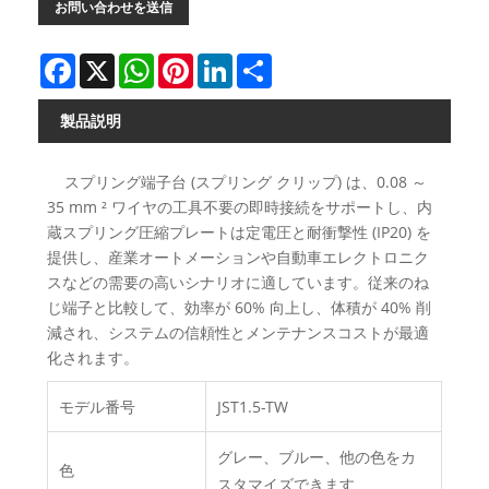
お問い合わせを送信
Facebook
X
WhatsApp
Pinterest
LinkedIn
Share
製品説明
スプリング端子台 (スプリング クリップ) は、0.08 ～
35 mm ² ワイヤの工具不要の即時接続をサポートし、内
蔵スプリング圧縮プレートは定電圧と耐衝撃性 (IP20) を
提供し、産業オートメーションや自動車エレクトロニク
スなどの需要の高いシナリオに適しています。従来のね
じ端子と比較して、効率が 60% 向上し、体積が 40% 削
減され、システムの信頼性とメンテナンスコストが最適
化されます。
モデル番号
JST1.5-TW
グレー、ブルー、他の色をカ
色
スタマイズできます