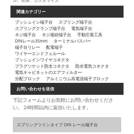
ル、在庫、カスタマイズ
関連カテゴリー
プッシュイン端​​子台
スプリング端子台
スプリングクランプ端子台
電気端子台
ネジ端子台
ネジ接続端子台
手動圧着工具
DINレール35mm
ターミナルバスバー
端子台リレー
配電端子
ワイヤーエンドフェルール
プッシュインワイヤコネクタ
プラグソケット防水コネクタ
防水電気コネクタ
電気キャビネットのエアフィルター
分配ブロック
アルミニウム高電流端子ブロック
お問い合わせを送信
下記フォームよりお気軽にお問い合わせくださ
い。 24時間以内に返信いたします。