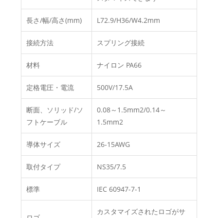
長さ/幅/高さ(mm)
L72.9/H36/W4.2mm
接続方法
スプリング接続
材料
ナイロン PA66
定格電圧・電流
500V/17.5A
断面、ソリッド/ソ
0.08～1.5mm2/0.14～
フトケーブル
1.5mm2
導体サイズ
26-15AWG
取付タイプ
NS35/7.5
標準
IEC 60947-7-1
カスタマイズされたロゴがサ
ロゴ