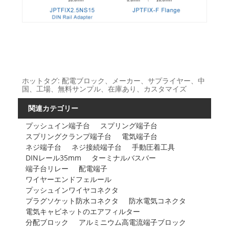
ホットタグ: 配電ブロック、メーカー、サプライヤー、中
国、工場、無料サンプル、在庫あり、カスタマイズ
関連カテゴリー
プッシュイン端​​子台
スプリング端子台
スプリングクランプ端子台
電気端子台
ネジ端子台
ネジ接続端子台
手動圧着工具
DINレール35mm
ターミナルバスバー
端子台リレー
配電端子
ワイヤーエンドフェルール
プッシュインワイヤコネクタ
プラグソケット防水コネクタ
防水電気コネクタ
電気キャビネットのエアフィルター
分配ブロック
アルミニウム高電流端子ブロック