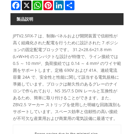
Facebook
X
WhatsApp
Pinterest
LinkedIn
Share
製品説明
JPTV2.5FIX-7 は、制御パネルおよび開閉装置で信頼性が
高く組織化された配電を行うために設計された 7 ポジシ
ョンの固定配電ブロックです。 31.2×28.6×21.8 mm
(L×W×H) のコンパクトな設計が特徴で、ライン接続では
0.5 ～ 10 mm²、負荷接続では 0.14 ～ 4 mm² のワイヤ範
囲をサポートします。定格 690V および 41A、連続電流
容量 24A で、安全性と性能に関して該当する電気規格に
準拠しています。ブロックは耐久性のあるグレーのナイ
ロンで作られており、NS 35/7.5 DIN レールと互換性が
あるため、簡単に取り付けることができます。また、
ZBV2.5 マーカー ストリップを使用した明確な回路識別も
サポートしています。スペース効率と信頼性の高い接続
が不可欠な産業用および商業用の電気設備に最適です。