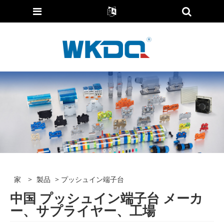
家
>
製品
> プッシュイン端​​子台
中国 プッシュイン端​​子台 メーカ
ー、サプライヤー、工場