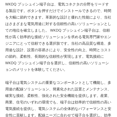
WKDQ プッシュイン端​​子台は、電気コネクタの分野をリードす
る製品です。ボタンを押すだけでインストールできるので、時間
を大幅に節約できます。革新的な設計と優れた性能により、当社
はさまざまな電気用途に対する信頼性の高いソリューションとし
ての地位を確立しました。 WKDQ プッシュイン端​​子台は、信頼
性が高く効率的な接続ソリューションを求める電気専門家やエン
ジニアにとって信頼できる選択肢です。当社の高品質な構造、多
用途な設計、設置の容易さにより、安全性の向上、時間とコスト
の節約、柔軟性、長期的な信頼性が実現します。電気接続に
WKDQ プッシュイン端​​子台を選択し、信頼性の高いソリューシ
ョンのメリットを体験してください。
端子台は電気システムの重要なコンポーネントとして機能し、多
用途の配線ソリューション、簡素化された設置とメンテナンス、
確実な接続、柔軟性、強化された安全機能を提供します。産業、
商業、住宅のいずれの環境でも、端子台は効率的で信頼性の高い
電気接続を提供し、電気システムの全体的なパフォーマンスと安
全性に貢献します。配線ニーズに合わせて端子台を選択し、効率