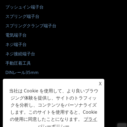
プッシュイン端​​子台
スプリング端子台
スプリングクランプ端子台
電気端子台
ネジ端子台
ネジ接続端子台
手動圧着工具
DINレール35mm
X
当社は Cookie を使用して、より良いブラウ
ジング体験を提供し、サイトのトラフィッ
お問い合わせ
クを分析し、コンテンツをパーソナライズ
します。このサイトを使用すると、Cookie
電話: +86-13868728622
の使用に同意したことになります。
プライ
Eメール: manage@wonkedq.com
バシーポリシー