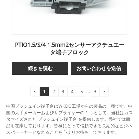
PTIO1.5/S/4 1.5mm2センサーアクチュエー
タ端子ブロック
続きを読む
お問い合わせを送信
<
1
2
3
4
5
...
9
>
中国プッシュイン端​​子台はWKDQ工場からの製品の一種です。中
国の大手メーカーおよびサプライヤーの 1 つとして、当社はカス
タマイズされた プッシュイン端​​子台 を提供します。弊社では商
品を在庫しております。皆様にとって信頼できる長期的なビジネ
スパートナーとなれることを心よりお待ちしております。