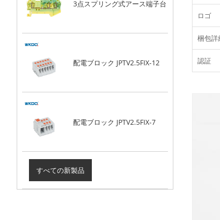
3点スプリング式アース端子台
ロゴ
梱包詳
認証
配電ブロック JPTV2.5FIX-12
配電ブロック JPTV2.5FIX-7
すべての新製品