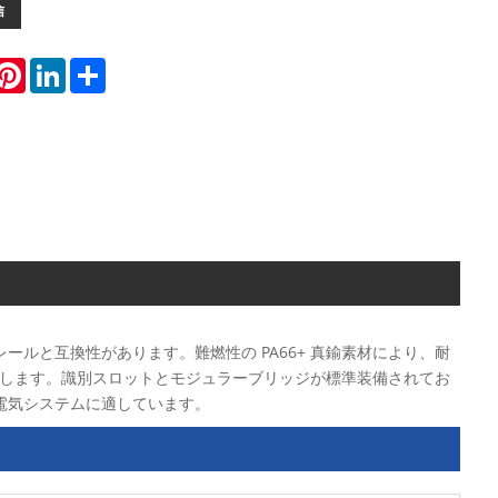
信
hatsApp
Pinterest
LinkedIn
Share
 レールと互換性があります。難燃性の PA66+ 真鍮素材により、耐
します。識別スロットとモジュラーブリッジが標準装備されてお
電気システムに適しています。