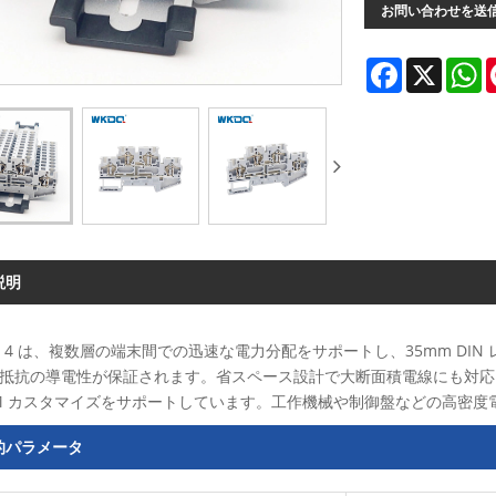
お問い合わせを送
Facebook
X
W
説明
B 4 は、複数層の端末間での迅速な電力分配をサポートし、35mm DIN
抵抗の導電性が保証されます。省スペース設計で大断面積電線にも対応
M カスタマイズをサポートしています。工作機械や制御盤などの高密度
的パラメータ