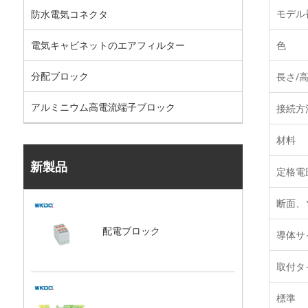
モデル
防水電気コネクタ
色
電気キャビネットのエアフィルター
分配ブロック
長さ/高
アルミニウム高電流端子ブロック
接続方
材料
新製品
定格電
断面、
配電ブロック
導体サ
取付タ
標準