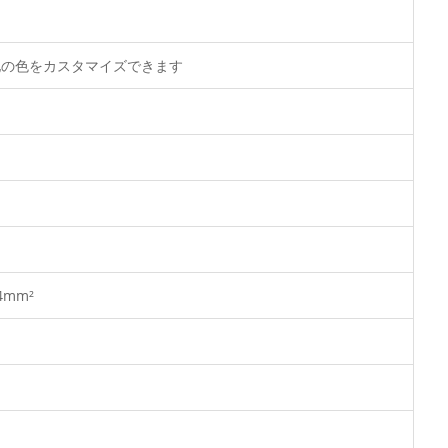
他の色をカスタマイズできます
～4mm²