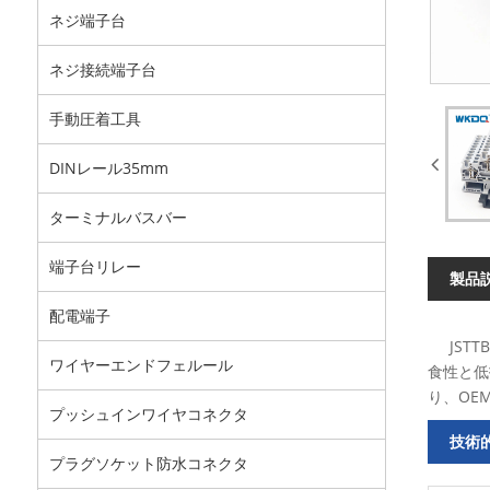
ネジ端子台
ネジ接続端子台
手動圧着工具
DINレール35mm
ターミナルバスバー
端子台リレー
製品
配電端子
JSTT
ワイヤーエンドフェルール
食性と低
り、OE
プッシュインワイヤコネクタ
技術
プラグソケット防水コネクタ