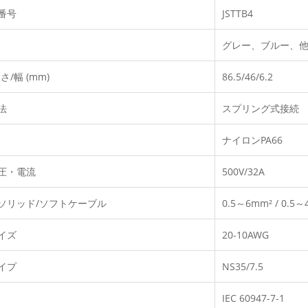
番号
JSTTB4
グレー、ブルー、
さ/幅 (mm)
86.5/46/6.2
法
スプリング式接続
ナイロンPA66
圧・電流
500V/32A
ソリッド/ソフトケーブル
0.5～6mm² / 0.5
イズ
20-10AWG
イプ
NS35/7.5
IEC 60947-7-1