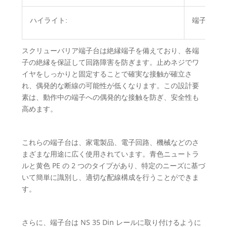
ハイライト:
端子接地
スクリューバリア端子台は絶縁端子を備えており、各端
子の絶縁を保証して回路障害を防ぎます。止めネジでワ
イヤをしっかりと固定することで確実な接触が確立さ
れ、偶発的な断線の可能性が低くなります。この設計要
素は、動作中の端子への偶発的な接触を防ぎ、安全性も
高めます。
これらの端子台は、家電製品、電子回路、機械などのさ
まざまな用途に広く使用されています。青色ニュートラ
ルと黄色 PE の 2 つのタイプがあり、特定のニーズに基づ
いて簡単に識別し、適切な配線構成を行うことができま
す。
さらに、端子台は NS 35 Din レールに取り付けるように