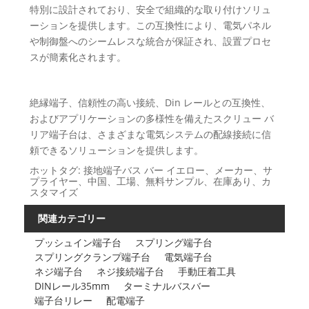
特別に設計されており、安全で組織的な取り付けソリュ
ーションを提供します。この互換性により、電気パネル
や制御盤へのシームレスな統合が保証され、設置プロセ
スが簡素化されます。
絶縁端子、信頼性の高い接続、Din レールとの互換性、
およびアプリケーションの多様性を備えたスクリュー バ
リア端子台は、さまざまな電気システムの配線接続に信
頼できるソリューションを提供します。
ホットタグ: 接地端子バス バー イエロー、メーカー、サ
プライヤー、中国、工場、無料サンプル、在庫あり、カ
スタマイズ
関連カテゴリー
プッシュイン端​​子台
スプリング端子台
スプリングクランプ端子台
電気端子台
ネジ端子台
ネジ接続端子台
手動圧着工具
DINレール35mm
ターミナルバスバー
端子台リレー
配電端子