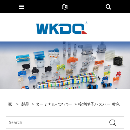
家
>
製品
>
ターミナルバスバー
> 接地端子バスバー 黄色