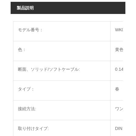
製品説明
モデル番号：
WK002N
色：
黄色
断面、ソリッド/ソフトケーブル:
0.14～1.5
タイプ：
春
接続方法:
ワンタッ
取り付けタイプ:
DINレール 