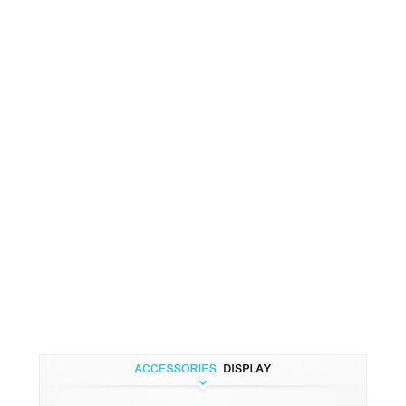
タ
プ
標
ロ
梱
詳
認