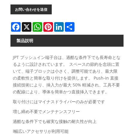
お問い合わせを送信
Facebook
X
WhatsApp
Pinterest
LinkedIn
Share
製品説明
JPT プッシュイン端​​子台は、過酷な条件下でも長寿命とな
るように設計されています。 スペースの節約を念頭に置
いて、端子ブロックは小さく、調整可能であり、最大限
の柔軟性と簡単な取り付けを提供します。 Push-in 直接
接続技術により、挿入力が最大 50% 軽減され、工具不要
の配線により、導体を簡単かつ直接挿入できます。
取り付けにはマイナスドライバーのみが必要です
増し締め不要でメンテナンスフリー
過酷な条件下でも確実な接触の耐久性が向上
l幅広いアクセサリが利用可能