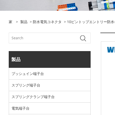
家
>
製品
>
防水電気コネクタ
> 10ピントップエントリー防
製品
プッシュイン端​​子台
スプリング端子台
スプリングクランプ端子台
電気端子台