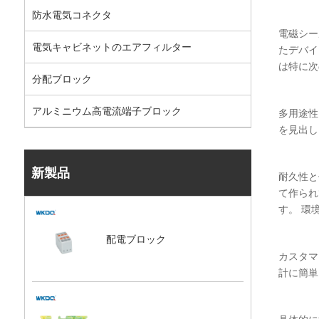
防水電気コネクタ
電磁シー
電気キャビネットのエアフィルター
たデバイ
は特に次
分配ブロック
アルミニウム高電流端子ブロック
多用途性
を見出し
新製品
耐久性と
て作られ
す。 環
配電ブロック
カスタマ
計に簡単