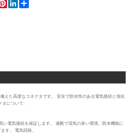
hatsApp
Pinterest
LinkedIn
Share
能を備えた高度なコネクタです。 安全で防水性のある電気接続と強化
クタについて:
の高い電気接続を保証します。 過酷で湿気の多い環境。防水機能に
ます。 電気回路。