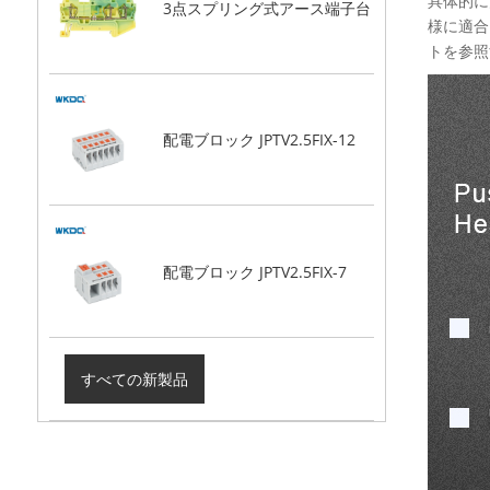
具体的に
3点スプリング式アース端子台
様に適合
トを参照
配電ブロック JPTV2.5FIX-12
配電ブロック JPTV2.5FIX-7
すべての新製品